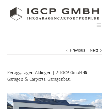
Skip
to
content
Previous
Next
Fertiggaragen Aldingen | ↗️ IGCP GmbH ☎️
Garagen & Carports, Garagenbau