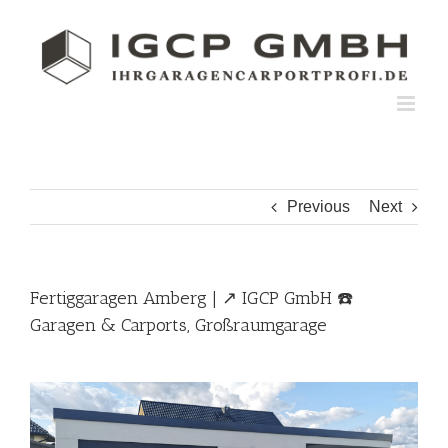
Skip
to
content
Previous
Next
Fertiggaragen Amberg | ↗️ IGCP GmbH ☎️
Garagen & Carports, Großraumgarage