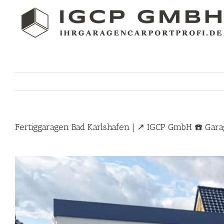
Skip
to
content
Fertiggaragen Bad Karlshafen | ↗️ IGCP GmbH ☎️ Gar