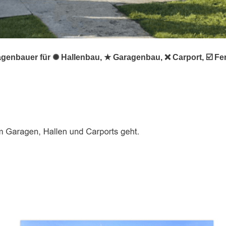
agenbauer für ✺ Hallenbau, ★ Garagenbau, ❌ Carport, ☑️ F