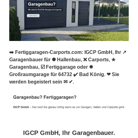
➡️ Fertiggaragen-Carports.com: IGCP GmbH, Ihr ↗️
Garagenbauer für ✺ Hallenbau, ❌ Carports, ★
Garagenbau, ☑️ Fertiggarage oder ✹
Großraumgarage für 64732 ✔️ Bad König. ❤ Sie
werden begeistert sein ✉ ✔.
IGCP GmbH, Ihr Garagenbauer.