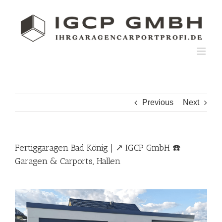
Skip
to
content
Previous
Next
Fertiggaragen Bad König | ↗️ IGCP GmbH ☎️
Garagen & Carports, Hallen