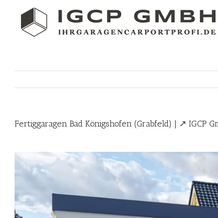
Skip
to
content
Fertiggaragen Bad Königshofen (Grabfeld) | ↗️ IGCP