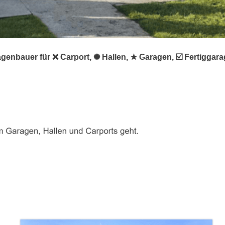
agenbauer für ❌ Carport, ✺ Hallen, ★ Garagen, ☑️ Fertigg