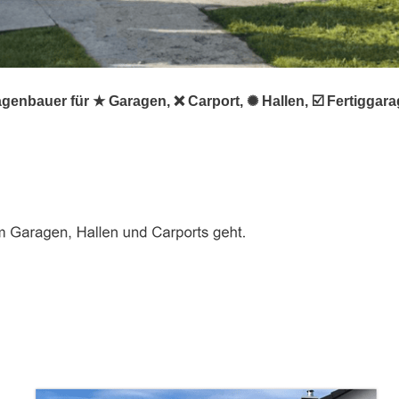
agenbauer für ★ Garagen, ❌ Carport, ✺ Hallen, ☑️ Fertigga