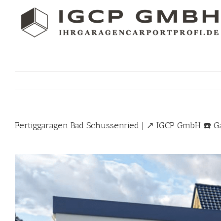
Skip
to
content
Fertiggaragen Bad Schussenried | ↗️ IGCP GmbH ☎️ G