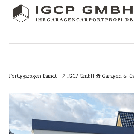
Skip
to
content
Fertiggaragen Baindt | ↗️ IGCP GmbH ☎️ Garagen & C