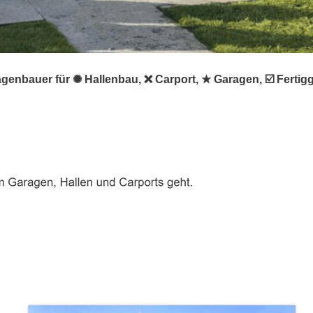
agenbauer für ✺ Hallenbau, ❌ Carport, ★ Garagen, ☑️ Ferti