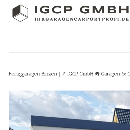
Skip
to
content
Fertiggaragen Binzen | ↗️ IGCP GmbH ☎️ Garagen & 