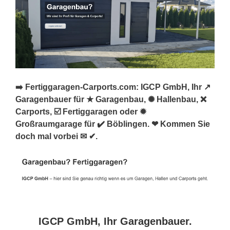
➡️ Fertiggaragen-Carports.com: IGCP GmbH, Ihr ↗️
Garagenbauer für ★ Garagenbau, ✺ Hallenbau, ❌
Carports, ☑️ Fertiggaragen oder ✹
Großraumgarage für ✔️ Böblingen. ❤ Kommen Sie
doch mal vorbei ✉ ✔.
IGCP GmbH, Ihr Garagenbauer.