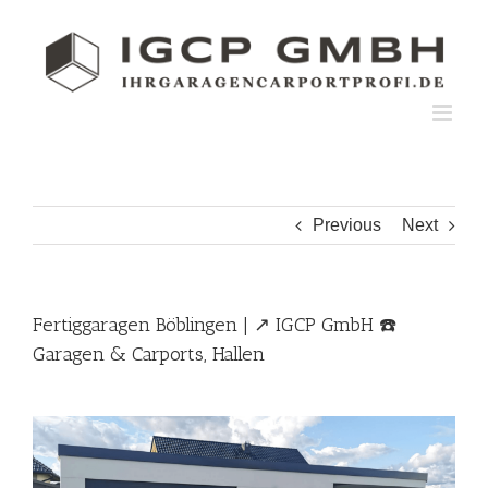
Skip
to
content
Previous
Next
Fertiggaragen Böblingen | ↗️ IGCP GmbH ☎️
Garagen & Carports, Hallen