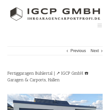
Skip
to
content
Previous
Next
Fertiggaragen Bühlertal | ↗️ IGCP GmbH ☎️
Garagen & Carports, Hallen