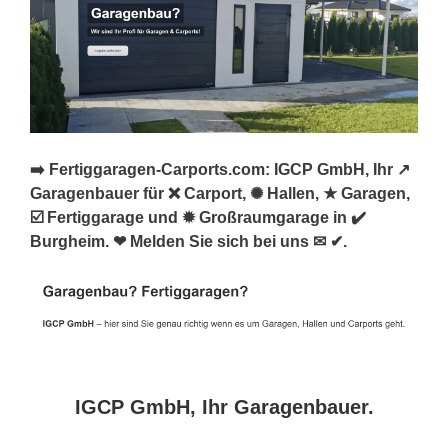
➡️ Fertiggaragen-Carports.com: IGCP GmbH, Ihr ↗️
Garagenbauer für ❌ Carport, ✺ Hallen, ★ Garagen,
☑️ Fertiggarage und ✹ Großraumgarage in ✔️
Burgheim. ❤ Melden Sie sich bei uns ✉ ✔.
IGCP GmbH, Ihr Garagenbauer.