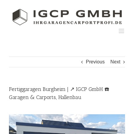
Skip
to
content
Previous
Next
Fertiggaragen Burgheim | ↗️ IGCP GmbH ☎️
Garagen & Carports, Hallenbau