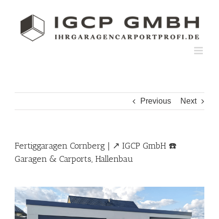
Skip
to
content
Previous
Next
Fertiggaragen Cornberg | ↗️ IGCP GmbH ☎️
Garagen & Carports, Hallenbau