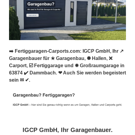
➡️ Fertiggaragen-Carports.com: IGCP GmbH, Ihr ↗️
Garagenbauer für ★ Garagenbau, ✺ Hallen, ❌
Carport, ☑️ Fertiggarage und ✹ Großraumgarage in
63874 ✔️ Dammbach. ❤ Auch Sie werden begeistert
sein ✉ ✔.
IGCP GmbH, Ihr Garagenbauer.