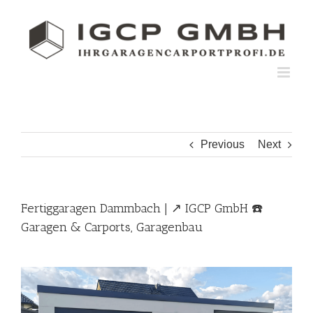
Skip
to
content
Previous
Next
Fertiggaragen Dammbach | ↗️ IGCP GmbH ☎️
Garagen & Carports, Garagenbau