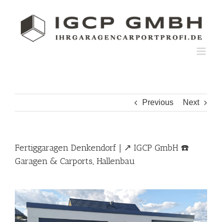
Skip
to
content
Previous
Next
Fertiggaragen Denkendorf | ↗️ IGCP GmbH ☎️
Garagen & Carports, Hallenbau