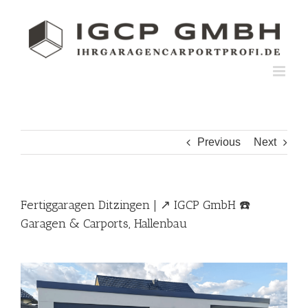
Skip
to
content
Previous
Next
Fertiggaragen Ditzingen | ↗️ IGCP GmbH ☎️
Garagen & Carports, Hallenbau