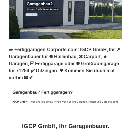
➡️ Fertiggaragen-Carports.com: IGCP GmbH, Ihr ↗️
Garagenbauer für ✺ Hallenbau, ❌ Carport, ★
Garagen, ☑️ Fertiggarage oder ✹ Großraumgarage
für 71254 ✔️ Ditzingen. ❤ Kommen Sie doch mal
vorbei ✉ ✔.
IGCP GmbH, Ihr Garagenbauer.