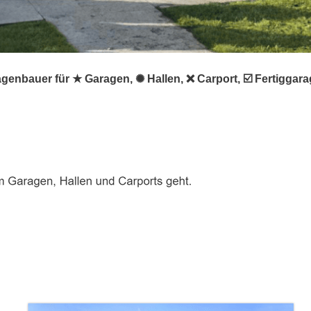
agenbauer für ★ Garagen, ✺ Hallen, ❌ Carport, ☑️ Fertigga