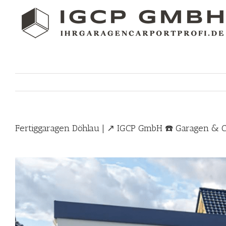
Skip
to
content
Fertiggaragen Döhlau | ↗️ IGCP GmbH ☎️ Garagen & Ca