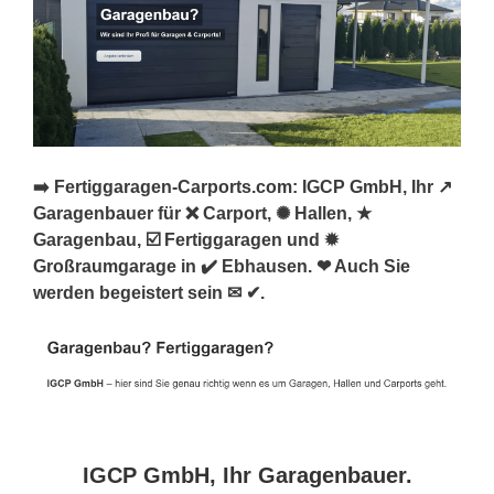
➡️ Fertiggaragen-Carports.com: IGCP GmbH, Ihr ↗️
Garagenbauer für ❌ Carport, ✺ Hallen, ★
Garagenbau, ☑️ Fertiggaragen und ✹
Großraumgarage in ✔️ Ebhausen. ❤ Auch Sie
werden begeistert sein ✉ ✔.
IGCP GmbH, Ihr Garagenbauer.