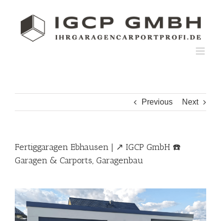
Skip
to
content
Previous
Next
Fertiggaragen Ebhausen | ↗️ IGCP GmbH ☎️
Garagen & Carports, Garagenbau