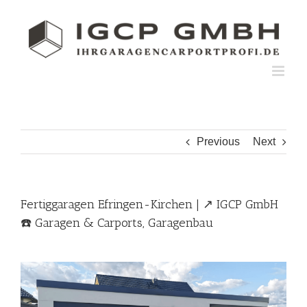
Skip
to
content
Previous
Next
Fertiggaragen Efringen-Kirchen | ↗️ IGCP GmbH
☎️ Garagen & Carports, Garagenbau