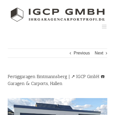
Skip
to
content
Previous
Next
Fertiggaragen Emtmannsberg | ↗️ IGCP GmbH ☎️
Garagen & Carports, Hallen