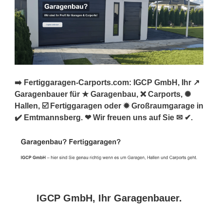
➡️ Fertiggaragen-Carports.com: IGCP GmbH, Ihr ↗️
Garagenbauer für ★ Garagenbau, ❌ Carports, ✺
Hallen, ☑️ Fertiggaragen oder ✹ Großraumgarage in
✔️ Emtmannsberg. ❤ Wir freuen uns auf Sie ✉ ✔.
IGCP GmbH, Ihr Garagenbauer.