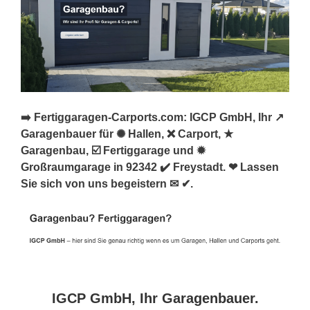
➡️ Fertiggaragen-Carports.com: IGCP GmbH, Ihr ↗️
Garagenbauer für ✺ Hallen, ❌ Carport, ★
Garagenbau, ☑️ Fertiggarage und ✹
Großraumgarage in 92342 ✔️ Freystadt. ❤ Lassen
Sie sich von uns begeistern ✉ ✔.
IGCP GmbH, Ihr Garagenbauer.