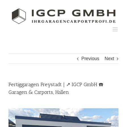
Skip
to
content
Previous
Next
Fertiggaragen Freystadt | ↗️ IGCP GmbH ☎️
Garagen & Carports, Hallen