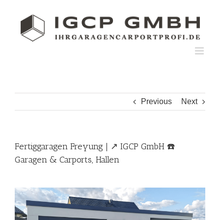
Skip
to
content
Previous
Next
Fertiggaragen Freyung | ↗️ IGCP GmbH ☎️
Garagen & Carports, Hallen