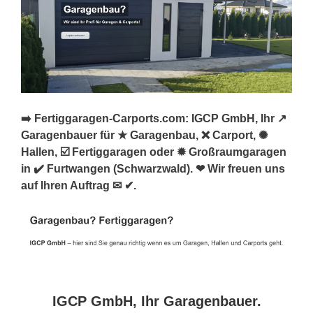
➡️ Fertiggaragen-Carports.com: IGCP GmbH, Ihr ↗️
Garagenbauer für ★ Garagenbau, ❌ Carport, ✺
Hallen, ☑️ Fertiggaragen oder ✹ Großraumgaragen
in ✔️ Furtwangen (Schwarzwald). ❤ Wir freuen uns
auf Ihren Auftrag ✉ ✔.
IGCP GmbH, Ihr Garagenbauer.