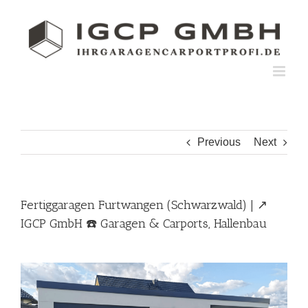
Skip
to
content
Previous
Next
Fertiggaragen Furtwangen (Schwarzwald) | ↗️
IGCP GmbH ☎️ Garagen & Carports, Hallenbau