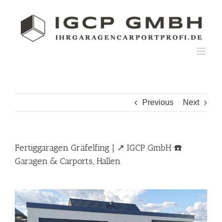
Skip
to
content
Previous
Next
Fertiggaragen Gräfelfing | ↗️ IGCP GmbH ☎️
Garagen & Carports, Hallen