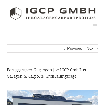
Skip
to
content
Previous
Next
Fertiggaragen Güglingen | ↗️ IGCP GmbH ☎️
Garagen & Carports, Großraumgarage