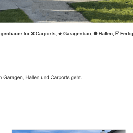
agenbauer für ❌ Carports, ★ Garagenbau, ✺ Hallen, ☑️ Fer