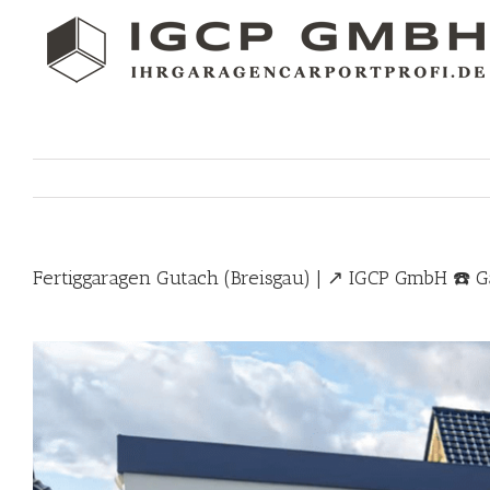
Skip
to
content
Fertiggaragen Gutach (Breisgau) | ↗️ IGCP GmbH ☎️ G