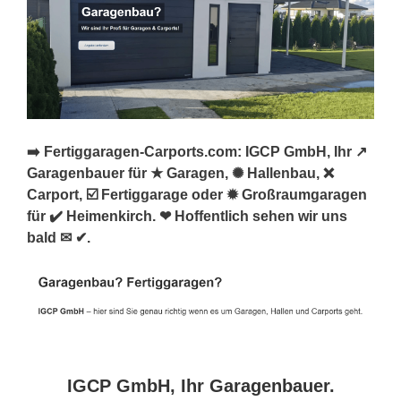
➡️ Fertiggaragen-Carports.com: IGCP GmbH, Ihr ↗️
Garagenbauer für ★ Garagen, ✺ Hallenbau, ❌
Carport, ☑️ Fertiggarage oder ✹ Großraumgaragen
für ✔️ Heimenkirch. ❤ Hoffentlich sehen wir uns
bald ✉ ✔.
IGCP GmbH, Ihr Garagenbauer.