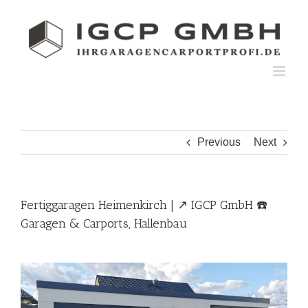
Skip
to
content
Previous
Next
Fertiggaragen Heimenkirch | ↗️ IGCP GmbH ☎️
Garagen & Carports, Hallenbau