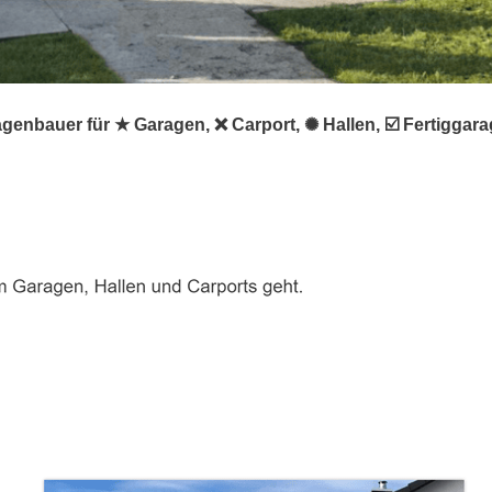
agenbauer für ★ Garagen, ❌ Carport, ✺ Hallen, ☑️ Fertigga