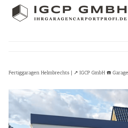
Skip
to
content
Fertiggaragen Helmbrechts | ↗️ IGCP GmbH ☎️ Garag