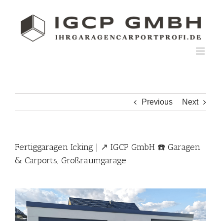
Skip
to
content
Previous
Next
Fertiggaragen Icking | ↗️ IGCP GmbH ☎️ Garagen
& Carports, Großraumgarage