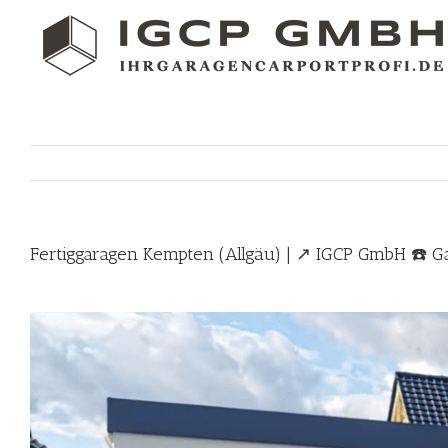
Skip
to
content
Fertiggaragen Kempten (Allgäu) | ↗️ IGCP GmbH ☎️ 