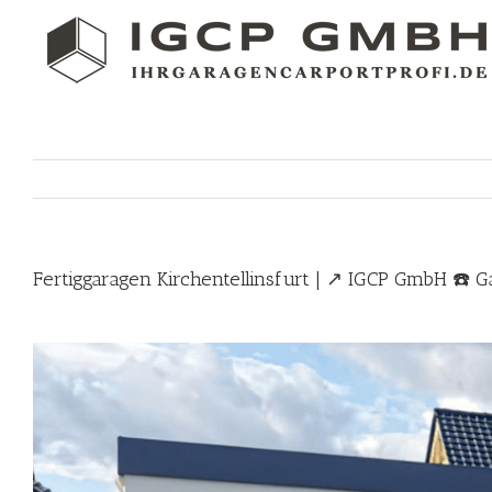
Skip
to
content
Fertiggaragen Kirchentellinsfurt | ↗️ IGCP GmbH ☎️