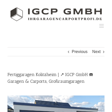
Skip
to
content
Previous
Next
Fertiggaragen Kolitzheim | ↗️ IGCP GmbH ☎️
Garagen & Carports, Großraumgaragen