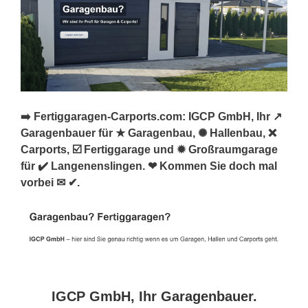
➡️ Fertiggaragen-Carports.com: IGCP GmbH, Ihr ↗️
Garagenbauer für ★ Garagenbau, ✺ Hallenbau, ❌
Carports, ☑️ Fertiggarage und ✹ Großraumgarage
für ✔️ Langenenslingen. ❤ Kommen Sie doch mal
vorbei ✉ ✔.
IGCP GmbH, Ihr Garagenbauer.