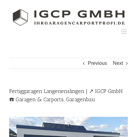
Skip
to
content
Previous
Next
Fertiggaragen Langenenslingen | ↗️ IGCP GmbH
☎️ Garagen & Carports, Garagenbau