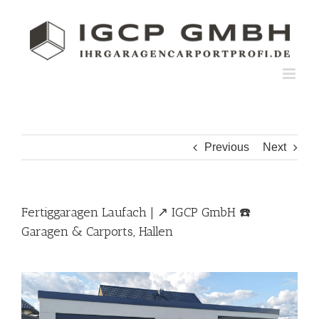
Skip
to
content
Previous
Next
Fertiggaragen Laufach | ↗️ IGCP GmbH ☎️
Garagen & Carports, Hallen