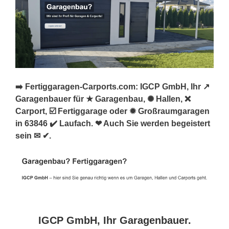
➡️ Fertiggaragen-Carports.com: IGCP GmbH, Ihr ↗️
Garagenbauer für ★ Garagenbau, ✺ Hallen, ❌
Carport, ☑️ Fertiggarage oder ✹ Großraumgaragen
in 63846 ✔️ Laufach. ❤ Auch Sie werden begeistert
sein ✉ ✔.
IGCP GmbH, Ihr Garagenbauer.