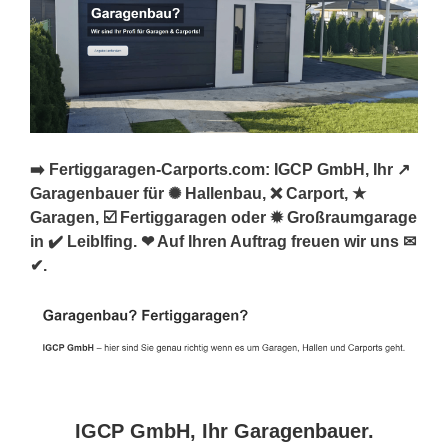
➡️ Fertiggaragen-Carports.com: IGCP GmbH, Ihr ↗️
Garagenbauer für ✺ Hallenbau, ❌ Carport, ★
Garagen, ☑️ Fertiggaragen oder ✹ Großraumgarage
in ✔️ Leiblfing. ❤ Auf Ihren Auftrag freuen wir uns ✉
✔.
IGCP GmbH, Ihr Garagenbauer.