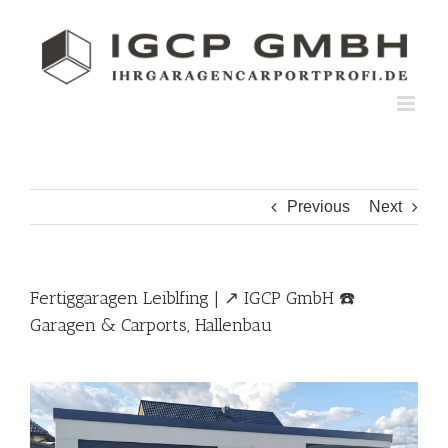
Skip
to
content
Previous
Next
Fertiggaragen Leiblfing | ↗️ IGCP GmbH ☎️
Garagen & Carports, Hallenbau