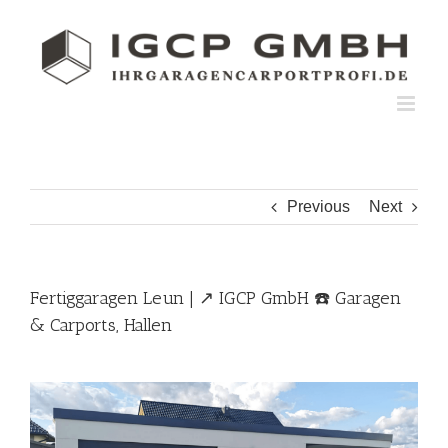
Skip
to
content
Previous
Next
Fertiggaragen Leun | ↗️ IGCP GmbH ☎️ Garagen
& Carports, Hallen