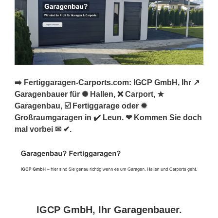
➡️ Fertiggaragen-Carports.com: IGCP GmbH, Ihr ↗️
Garagenbauer für ✺ Hallen, ❌ Carport, ★
Garagenbau, ☑️ Fertiggarage oder ✹
Großraumgaragen in ✔️ Leun. ❤ Kommen Sie doch
mal vorbei ✉ ✔.
IGCP GmbH, Ihr Garagenbauer.