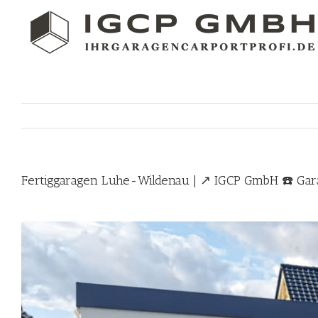
Skip
to
content
Fertiggaragen Luhe-Wildenau | ↗️ IGCP GmbH ☎️ Gara