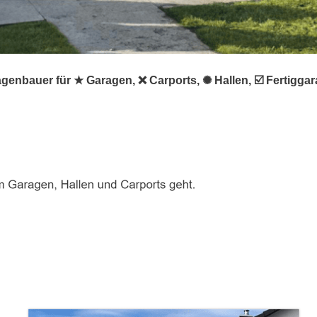
agenbauer für ★ Garagen, ❌ Carports, ✺ Hallen, ☑️ Fertigg