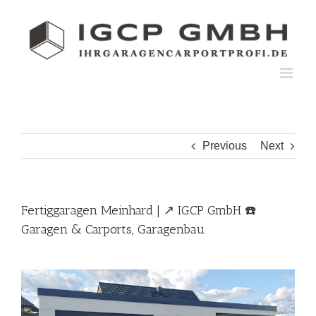
Skip
to
content
Previous
Next
Fertiggaragen Meinhard | ↗️ IGCP GmbH ☎️
Garagen & Carports, Garagenbau