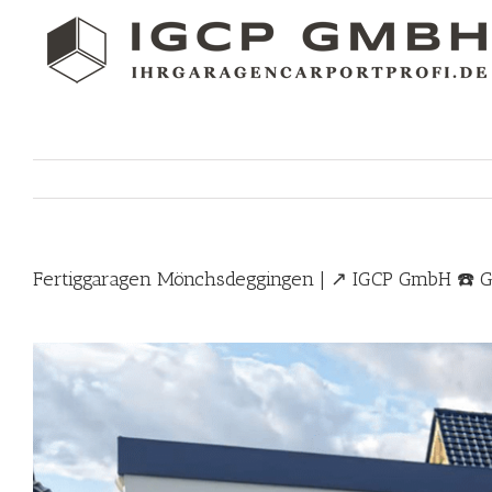
Skip
to
content
Fertiggaragen Mönchsdeggingen | ↗️ IGCP GmbH ☎️ 