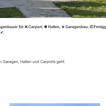
agenbauer für ❌ Carport, ✺ Hallen, ★ Garagenbau, ☑️ Ferti
 ✔.