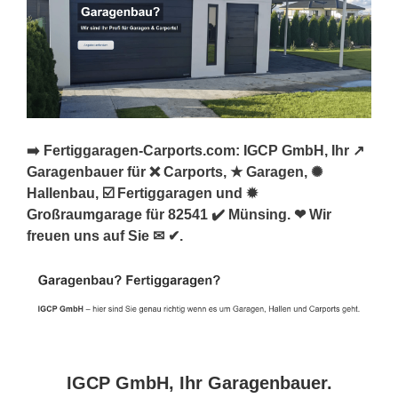
➡️ Fertiggaragen-Carports.com: IGCP GmbH, Ihr ↗️
Garagenbauer für ❌ Carports, ★ Garagen, ✺
Hallenbau, ☑️ Fertiggaragen und ✹
Großraumgarage für 82541 ✔️ Münsing. ❤ Wir
freuen uns auf Sie ✉ ✔.
IGCP GmbH, Ihr Garagenbauer.