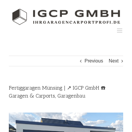
Skip
to
content
Previous
Next
Fertiggaragen Münsing | ↗️ IGCP GmbH ☎️
Garagen & Carports, Garagenbau