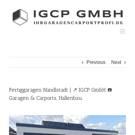
Skip
to
content
Previous
Next
Fertiggaragen Nandlstadt | ↗️ IGCP GmbH ☎️
Garagen & Carports, Hallenbau