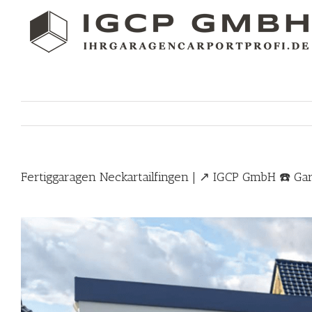
Skip
to
content
Fertiggaragen Neckartailfingen | ↗️ IGCP GmbH ☎️ Ga