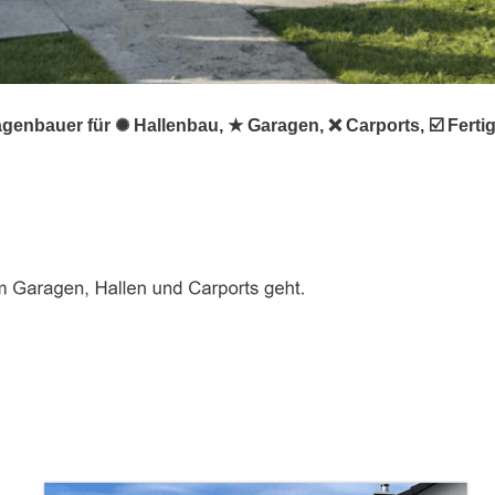
agenbauer für ✺ Hallenbau, ★ Garagen, ❌ Carports, ☑️ Fer