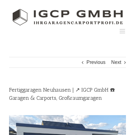
Skip
to
content
Previous
Next
Fertiggaragen Neuhausen | ↗️ IGCP GmbH ☎️
Garagen & Carports, Großraumgaragen