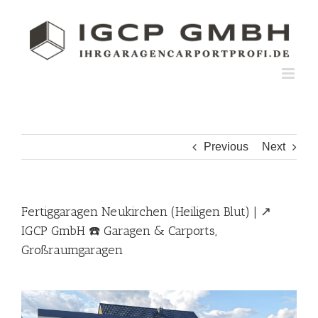
Skip
to
content
Previous
Next
Fertiggaragen Neukirchen (Heiligen Blut) | ↗️
IGCP GmbH ☎️ Garagen & Carports,
Großraumgaragen