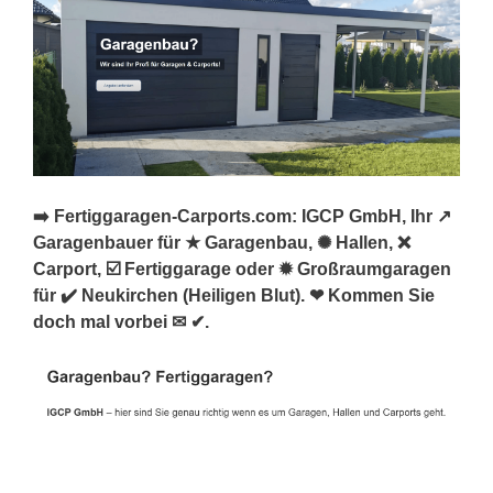
➡️ Fertiggaragen-Carports.com: IGCP GmbH, Ihr ↗️
Garagenbauer für ★ Garagenbau, ✺ Hallen, ❌
Carport, ☑️ Fertiggarage oder ✹ Großraumgaragen
für ✔️ Neukirchen (Heiligen Blut). ❤ Kommen Sie
doch mal vorbei ✉ ✔.