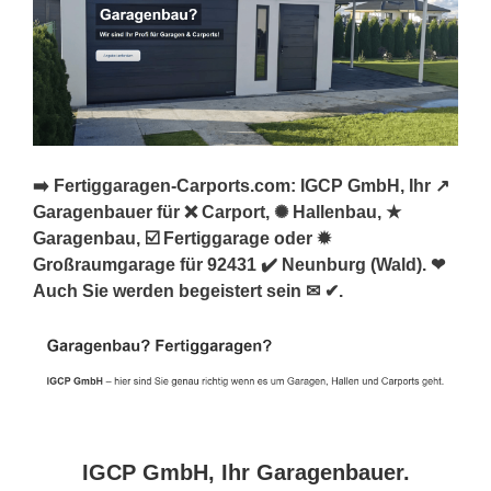
➡️ Fertiggaragen-Carports.com: IGCP GmbH, Ihr ↗️
Garagenbauer für ❌ Carport, ✺ Hallenbau, ★
Garagenbau, ☑️ Fertiggarage oder ✹
Großraumgarage für 92431 ✔️ Neunburg (Wald). ❤
Auch Sie werden begeistert sein ✉ ✔.
IGCP GmbH, Ihr Garagenbauer.