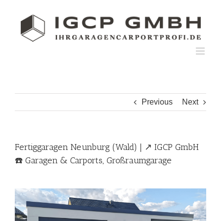
Skip
to
content
Previous
Next
Fertiggaragen Neunburg (Wald) | ↗️ IGCP GmbH
☎️ Garagen & Carports, Großraumgarage