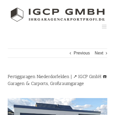
Skip
to
content
Previous
Next
Fertiggaragen Niederdorfelden | ↗️ IGCP GmbH ☎️
Garagen & Carports, Großraumgarage