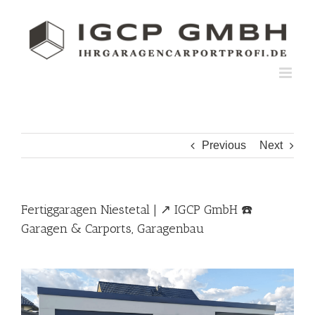
Skip
to
content
Previous
Next
Fertiggaragen Niestetal | ↗️ IGCP GmbH ☎️
Garagen & Carports, Garagenbau