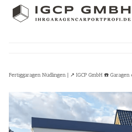
Skip
to
content
Fertiggaragen Nüdlingen | ↗️ IGCP GmbH ☎️ Garagen