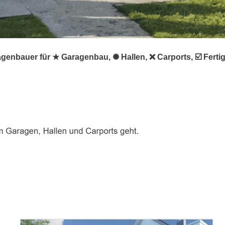
agenbauer für ★ Garagenbau, ✺ Hallen, ❌ Carports, ☑️ Fert