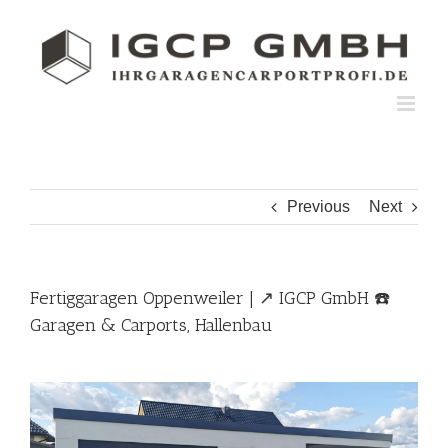
Skip
to
content
Previous
Next
Fertiggaragen Oppenweiler | ↗️ IGCP GmbH ☎️
Garagen & Carports, Hallenbau