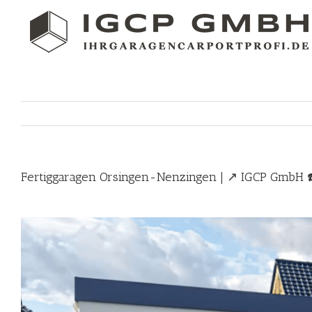
Skip
to
content
Fertiggaragen Orsingen-Nenzingen | ↗️ IGCP GmbH ☎