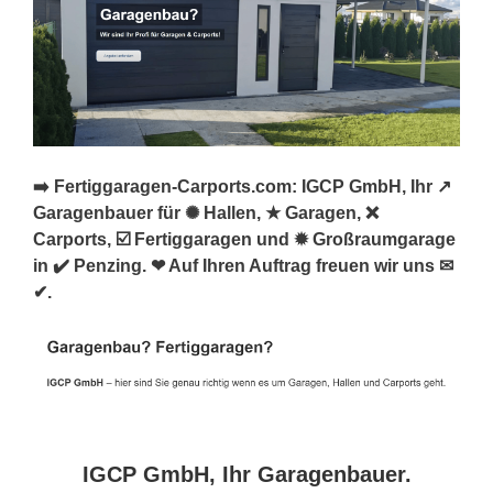
➡️ Fertiggaragen-Carports.com: IGCP GmbH, Ihr ↗️
Garagenbauer für ✺ Hallen, ★ Garagen, ❌
Carports, ☑️ Fertiggaragen und ✹ Großraumgarage
in ✔️ Penzing. ❤ Auf Ihren Auftrag freuen wir uns ✉
✔.
IGCP GmbH, Ihr Garagenbauer.