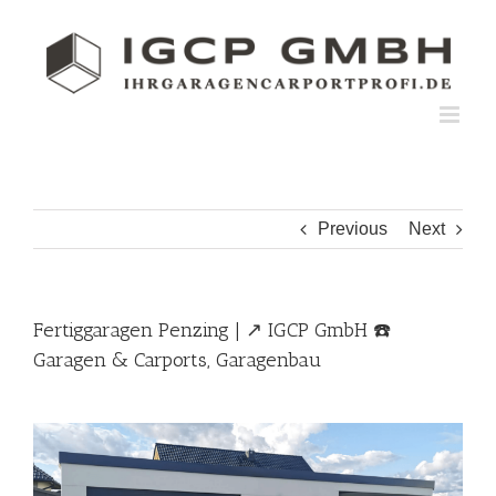
Skip
to
content
Previous
Next
Fertiggaragen Penzing | ↗️ IGCP GmbH ☎️
Garagen & Carports, Garagenbau